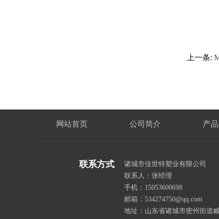
上一条:
网站首页
公司简介
产品
联系方式
诸城市佳世特塑业有限公司
联系人：张经理
手机：15053600698
邮箱：534274750@qq.com
地址：山东省诸城市密州街道