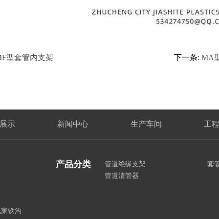
MF型套管内支架
下一条:
MA
展示
新闻中心
生产车间
工
产品分类
管道绝缘支架
套
管道清管器
臧家铁沟